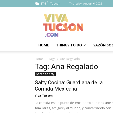
F
87.6
Thursday, August 6, 2026
Tucson
Viva
Tucson
HOME
THINGS TO DO
SAZÓN SOC
Home
Tags
Ana Regalado
Tag: Ana Regalado
Sazón Society
Salty Cocina: Guardiana de la
Comida Mexicana
Viva Tucson
La comida es un punto de encuentro que nos une 
familiares, amigos y al mundo, y conversando con