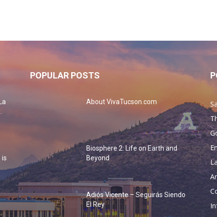
POPULAR POSTS
P
La
About VivaTucson.com
Sa
.
Th
G
En
Biosphere 2: Life on Earth and
 is
Beyond
La
Ar
Co
Adiós Vicente – Seguirás Siendo
o
El Rey
In