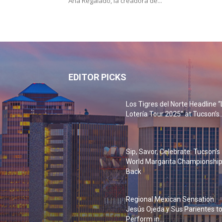
Ana Regalado, la creadora de...
EDITOR PICKS
Los Tigres del Norte Headline “
Lotería Tour 2025” at Tucson’s..
Sip, Savor, Celebrate: Tucson’s
World Margarita Championship
Back
Regional Mexican Sensation
Jesús Ojeda y Sus Parientes t
Perform in...