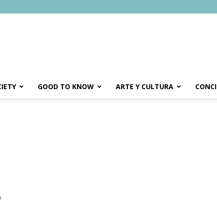
IETY
GOOD TO KNOW
ARTE Y CULTURA
CONCI
a