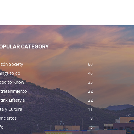
OPULAR CATEGORY
zón Society
60
ings to do
46
ood to Know
35
tretenimiento
22
tinx Lifestyle
22
te y Cultura
11
nciertos
9
fo
5