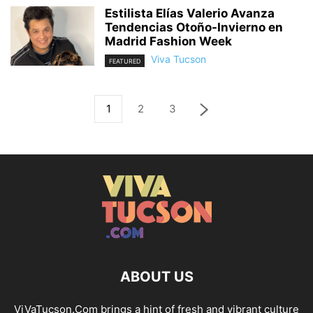
Estilista Elías Valerio Avanza
Tendencias Otoño-Invierno en
Madrid Fashion Week
Viva Tucson
FEATURED
1
2
3
ABOUT US
ViVaTucson.Com brings a hint of fresh and vibrant culture