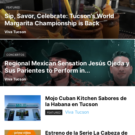
FEATURED
Sip, Savor, Celebrate: Tucson’s World
Margarita Championship is Back
Viva Tucson
CONCIERTOS
Regional Mexican Sensation Jesús Ojeda y
Sus Parientes to Perform in...
Viva Tucson
Mojo Cuban Kitchen Sabores de
la Habana en Tucson
Viva Tucson
FEATURED
Estreno de la Serie La Cabeza de