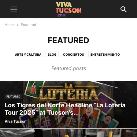
Home
Featured
FEATURED
ARTE Y CULTURA
BLOG
CONCIERTOS
ENTRETENIMIENTO
GOOD TO KNOW
INFO
LATINX LIFESTYLE
ONLINE DATING
Featured posts
SAZÓN SOCIETY
STOCK FIRMWARE
THINGS TO DO
FEATURED
Los Tigres del Norte Headline “La Lotería
Tour 2025” at Tucson’s...
Viva Tucson