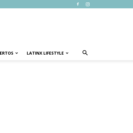
ERTOS
LATINX LIFESTYLE