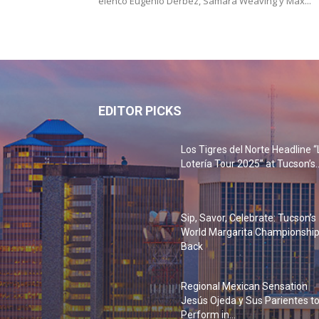
elenco Eugenio Derbez, Samara Weaving y Max...
EDITOR PICKS
Los Tigres del Norte Headline “
Lotería Tour 2025” at Tucson’s..
Sip, Savor, Celebrate: Tucson’s
World Margarita Championship
Back
Regional Mexican Sensation
Jesús Ojeda y Sus Parientes t
Perform in...