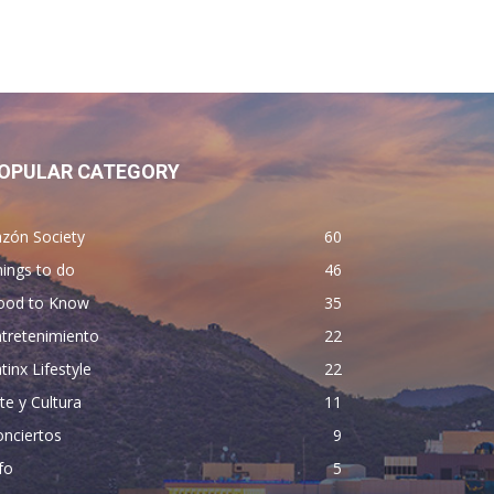
OPULAR CATEGORY
zón Society
60
ings to do
46
ood to Know
35
tretenimiento
22
tinx Lifestyle
22
te y Cultura
11
nciertos
9
fo
5