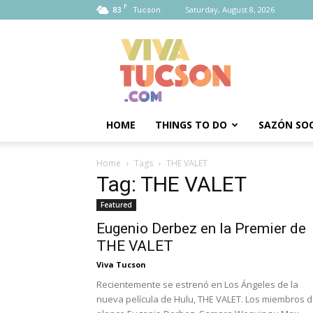
F
83
Saturday, August 8, 2026
Tucson
Viva
Tucson
HOME
THINGS TO DO
SAZÓN SOC
Home
Tags
THE VALET
Tag: THE VALET
Featured
Eugenio Derbez en la Premier de
THE VALET
Viva Tucson
Recientemente se estrenó en Los Ángeles de la
nueva película de Hulu, THE VALET. Los miembros d