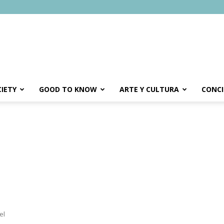
IETY
GOOD TO KNOW
ARTE Y CULTURA
CONCI
el