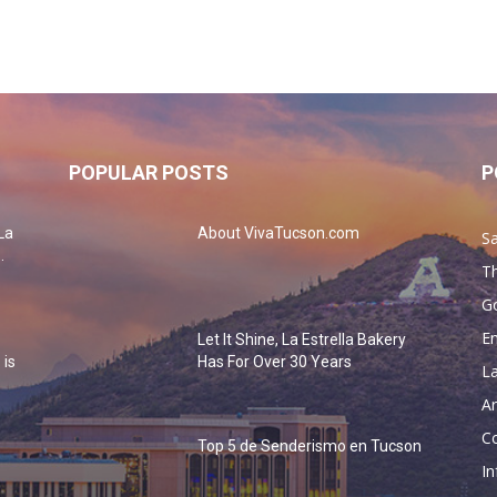
POPULAR POSTS
P
La
About VivaTucson.com
Sa
.
Th
G
En
Let It Shine, La Estrella Bakery
 is
Has For Over 30 Years
La
Ar
Co
Top 5 de Senderismo en Tucson
o
In