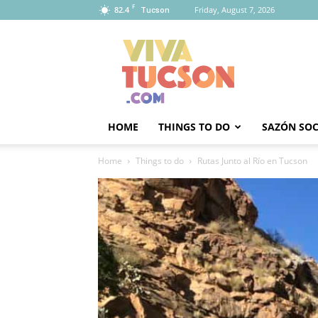
F
82.4
Friday, August 7, 2026
Tucson
Viva
Tucson
HOME
THINGS TO DO
SAZÓN SOC
Home
Things to do
Rutas Junto al Río en Tucson