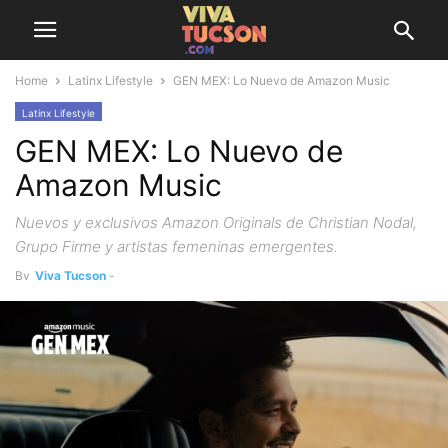
Home
Latinx Lifestyle
GEN MEX: Lo Nuevo de Amazon Music
Latinx Lifestyle
GEN MEX: Lo Nuevo de
Amazon Music
Nuevos y exclusivos Amazon Originals de Christian Nodal,
Grupo Firme y artistas femeninas emergentes.
By
Viva Tucson
-