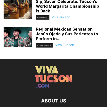
Sip, Savor, Celebrate: Tucson’s
World Margarita Championship
is Back
Viva Tucson
FEATURED
Regional Mexican Sensation
Jesús Ojeda y Sus Parientes to
Perform in...
Viva Tucson
CONCIERTOS
ABOUT US