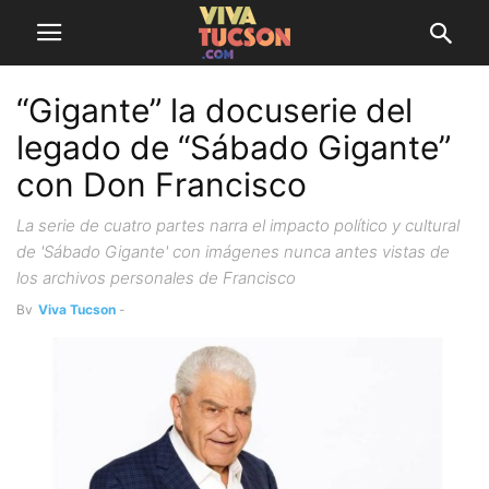
“Gigante” la docuserie del
legado de “Sábado Gigante”
con Don Francisco
La serie de cuatro partes narra el impacto político y cultural
de 'Sábado Gigante' con imágenes nunca antes vistas de
los archivos personales de Francisco
By
Viva Tucson
-