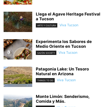
Llega el Agave Heritage Festival
a Tucson
Viva Tucson
ARTE Y CULTURA
Experimenta los Sabores de
Medio Oriente en Tucson
Viva Tucson
SAZÓN SOCIETY
Patagonia Lake: Un Tesoro
Natural en Arizona
Viva Tucson
THINGS TO DO
Monte Limón: Senderismo,
Comida y Más.