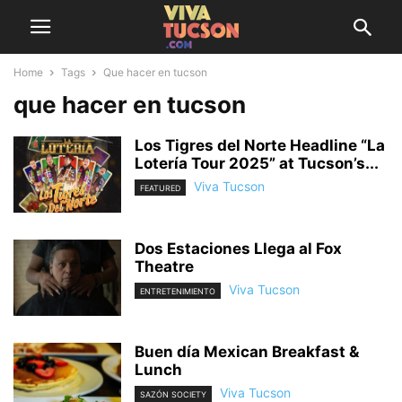
Home
Tags
Que hacer en tucson
que hacer en tucson
Los Tigres del Norte Headline “La
Lotería Tour 2025” at Tucson’s...
Viva Tucson
FEATURED
Dos Estaciones Llega al Fox
Theatre
Viva Tucson
ENTRETENIMIENTO
Buen día Mexican Breakfast &
Lunch
Viva Tucson
SAZÓN SOCIETY