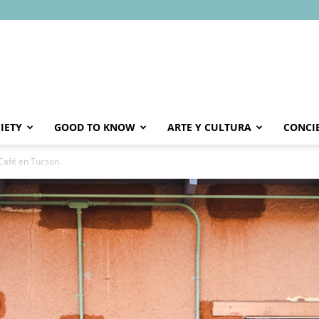
IETY
GOOD TO KNOW
ARTE Y CULTURA
CONCI
 Café en Tucson.