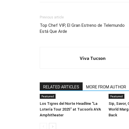
Previous article
Top Chef VIP, El Gran Estreno de Telemundo
Está Que Arde
Viva Tucson
RELATED ARTICLES
MORE FROM AUTHOR
Featured
Featured
Los Tigres del Norte Headline “La
Sip, Savor,
Lotería Tour 2025” at Tucson’s AVA
World Marga
Amphitheater
Back