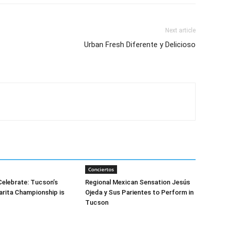
Next article
Urban Fresh Diferente y Delicioso
Conciertos
 Celebrate: Tucson’s
Regional Mexican Sensation Jesús
rita Championship is
Ojeda y Sus Parientes to Perform in
Tucson