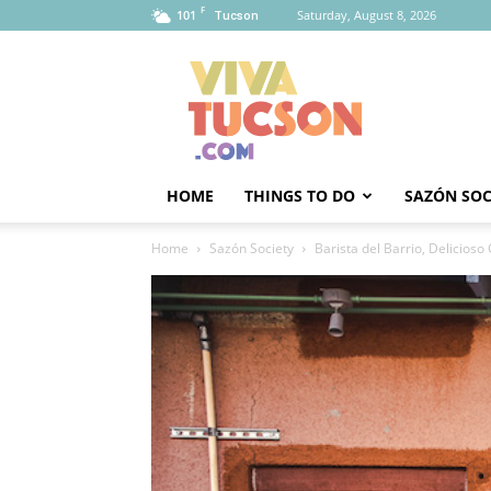
F
101
Saturday, August 8, 2026
Tucson
Viva
Tucson
HOME
THINGS TO DO
SAZÓN SOC
Home
Sazón Society
Barista del Barrio, Delicioso