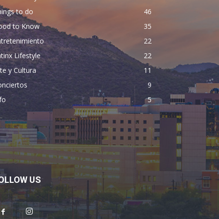
ings to do
46
ood to Know
35
tretenimiento
22
tinx Lifestyle
22
te y Cultura
11
nciertos
9
fo
5
OLLOW US