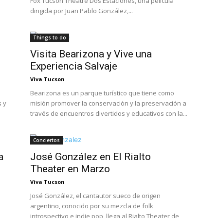
Fox Tucson Theatre Dos Estaciones, una pelicula
dirigida por Juan Pablo González,...
Things to do
Visita Bearizona y Vive una
Experiencia Salvaje
Viva Tucson
Bearizona es un parque turístico que tiene como
s y
misión promover la conservación y la preservación a
través de encuentros divertidos y educativos con la...
Conciertos
a
José González en El Rialto
Theater en Marzo
Viva Tucson
José González, el cantautor sueco de origen
argentino, conocido por su mezcla de folk
introspectivo e indie pop, llega al Rialto Theater de