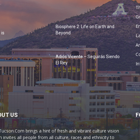
.
Th
G
En
Biosphere 2: Life on Earth and
 is
Beyond
La
Ar
Co
Adiós Vicente – Seguirás Siendo
o
El Rey
In
OUT US
F
Tucson.Com brings a hint of fresh and vibrant culture vision
 invites all people from all culture, races and ethnicity to