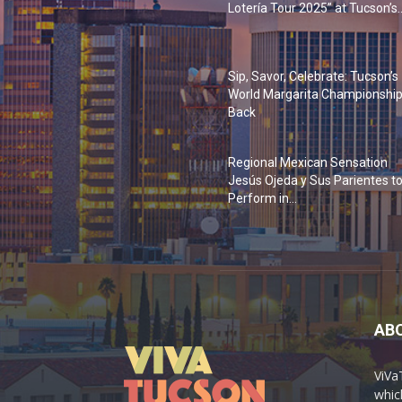
Lotería Tour 2025” at Tucson’s..
Sip, Savor, Celebrate: Tucson’s
World Margarita Championship
Back
Regional Mexican Sensation
Jesús Ojeda y Sus Parientes t
Perform in...
AB
ViVa
which