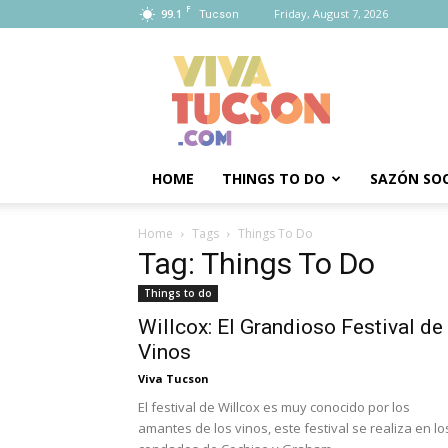
F
99.1
Friday, August 7, 2026
Tucson
Viva
Tucson
HOME
THINGS TO DO
SAZÓN SOC
Home
Tags
Things To Do
Tag: Things To Do
Things to do
Willcox: El Grandioso Festival de
Vinos
Viva Tucson
El festival de Willcox es muy conocido por los
amantes de los vinos, este festival se realiza en lo