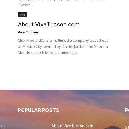
Tucson...
Info
About VivaTucson.com
Viva Tucson
Click Media LLC. is a multimedia company based out
of México City, owned by Daniel Jordan and Sabrina
Mendoza, both México natives of...
POPULAR POSTS
P
La
About VivaTucson.com
Sa