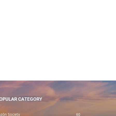
OPULAR CATEGORY
zón Society
60