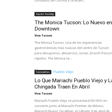
condados de Cochise y Graham...
Sazón Society
The Monica Tucson: Lo Nuevo en
Downtown
Viva Tucson
The Monica Tucson, Una de las experiencias
gastronómicas más nuevas del centro de Tucson
para desayunos, almuerzos, cenas, brunch fresco
rápidos. The Monica se...
Conciertos
Lo Que Mariachi Pueblo Viejo y L
Chingada Traen En Abril
Viva Tucson
Mariachi Pueblo Viejo se presentará EN VIVO en
concierto junto al Mariachi Premier de México,
Mariachi Nuevo Tecalitlan, el sábado 9 de abril de