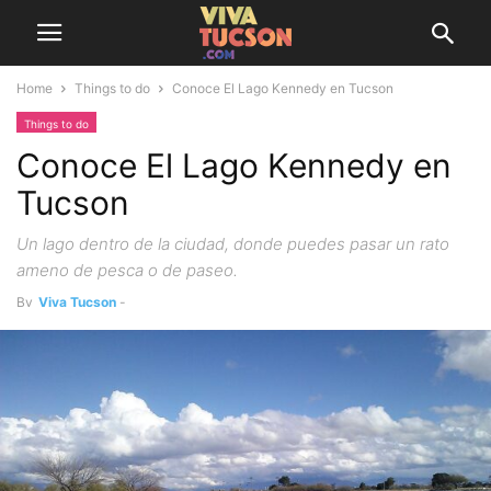
Home
Things to do
Conoce El Lago Kennedy en Tucson
Things to do
Conoce El Lago Kennedy en
Tucson
Un lago dentro de la ciudad, donde puedes pasar un rato
ameno de pesca o de paseo.
By
Viva Tucson
-